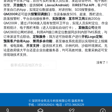
置调度平台客户端，后台可实时查看人员位置、发起语音呼叫、电子围栏
报警。
开放能力
：提供
SDK（Java/Android）
和
RESTful API
，客户可
开发自己的App，实现定位数据读取、对讲控制、SOS报警接收。
QM200R
还可提供
报警回调接口
：当设备触发SOS、超速、围栏进出、
跌落报警时，平台自动接收事件。
实际案例
：
某市环卫局
采购200台
QM200R，通过JT808接入现有智慧环卫平台，实现人员实时定位、作业
里程统计、电子围栏考勤（进入垃圾站自动打卡）。
某物流公司
使用
QM280D公网对讲机，利用API接口将定位数据同步到内部TMS系统，与
订单派送节点联动。
定制服务
：我方还可协助客户进行
开机Logo定制
、
预装客户自有App
、
禁用多余功能
，甚至修改系统底层以实现特定上报频
率、省电策略。
开发支持
：提供技术文档、示例代码、沙箱环境测试。无
论是政府级大平台还是企业自建服务器，均可高效对接。批量采购还可安
排现场技术支持。
没有了！
极寒或高温地区作业，···
© 深圳市全民北斗科技有限公司 版权所有
手机：18565620424 / 电话：0755-36626229
粤ICP备20012696号