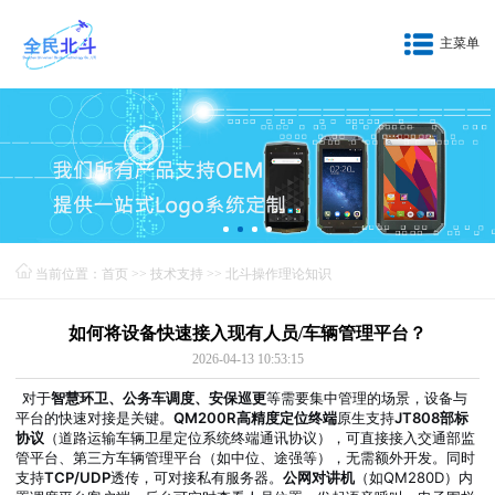
主菜单
当前位置：
首页
>>
技术支持
>>
北斗操作理论知识
如何将设备快速接入现有人员/车辆管理平台？
2026-04-13 10:53:15
对于
智慧环卫、公务车调度、安保巡更
等需要集中管理的场景，设备与
平台的快速对接是关键。
QM200R高精度定位终端
原生支持
JT808部标
协议
（道路运输车辆卫星定位系统终端通讯协议），可直接接入交通部监
管平台、第三方车辆管理平台（如中位、途强等），无需额外开发。同时
支持
TCP/UDP
透传，可对接私有服务器。
公网对讲机
（如QM280D）内