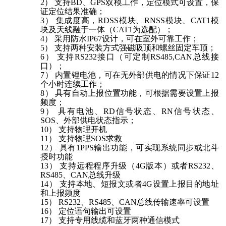
2）
支持
BD、GPS双模工作，定位模式可设置，保
证定位结果准确；
3）
集成度高，
RDSS模块、RNSS模块、CAT1模
块及天线融于一体（CAT1
为选配
）；
4）
采用防水
IP67设计，可在室外可靠工作；
5）
支持两种安装方式强磁吸顶和螺丝固定车顶；
6）
支持
RS232
接口
（
可定制
RS485,CAN总线接
口）；
7）
内置锂电池，可在无外部供电的情况下保证
12
个小时连续工作；
8）
具有自动上报位置功能，可根据需要设置上报
频度；
9）
具有电池、
RD信号状态、RN信号状态、
SOS、外部供电状态指示；
10）
支持物理开机
11）
支持物理
SOS求救
12）
具有
1PPS输出功能，可实现系统同步或北斗
授时功能
13）
支持远程程序升级（
4G版本）或者RS232、
RS485、CAN总线升级
14）
支持本地、短报文或者
4G设置上报目的地址
和上报频度
15）
RS232、RS485、CAN总线传输速率可设置
16）
定位语句输出可设置
17）
支持专用线缆和蓝牙两种通信模式