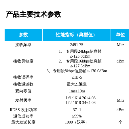
产品主要技术参数
参数
性能指标（典型值）
单位
接收频率
2491.75
Mhz
1、
专用段
24kbps信息帧
≤-123.8dBm
接收灵敏度
2、
专用段
16kbps信息帧
dBm
≤-127.5dBm
3、专用段8kbps信息帧≤-130.0dBm
接收误码率
≤1E-5
接收通道数
最大
21通道
双向零值
1ms±10ns
Lf1:1614.26±4.08
发射频率
Mhz
Lf2:1618.34±4.08
RDSS 发射功率
37±1
dBm
通信成功率
≥99%
最大发送长度
1000（汉字）
个