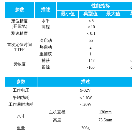
性能指标
参数
描述
最小值
典型值
最大值
水平
＜
5
定位精度
（开阔地）
高程
＜
10
测速精度
＜
0.1
冷启动
55
首次定位时间
热启动
2
TTFF
重捕获
1
捕获
-147
灵敏度
跟踪
-163
参数
描述
工作电压
9-32V
平均功耗
＜
1.5W
工作瞬时功耗
＜
20W
主机直径
130mm
尺寸
高度
75.5mm
重量
306g